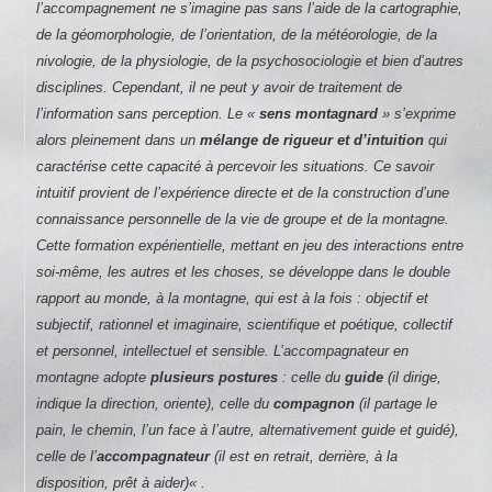
l’accompagnement ne s’imagine pas sans l’aide de la cartographie,
de la géomorphologie, de l’orientation, de la météorologie, de la
nivologie, de la physiologie, de la psychosociologie et bien d’autres
disciplines. Cependant, il ne peut y avoir de traitement de
l’information sans perception. Le «
sens montagnard
» s’exprime
alors pleinement dans un
mélange de rigueur et d’intuition
qui
caractérise cette capacité à percevoir les situations. Ce savoir
intuitif provient de l’expérience directe et de la construction d’une
connaissance personnelle de la vie de groupe et de la montagne.
Cette formation expérientielle, mettant en jeu des interactions entre
soi-même, les autres et les choses, se développe dans le double
rapport au monde, à la montagne, qui est à la fois : objectif et
subjectif, rationnel et imaginaire, scientifique et poétique, collectif
et personnel, intellectuel et sensible. L’accompagnateur en
montagne adopte
plusieurs postures
: celle du
guide
(il dirige,
indique la direction, oriente), celle du
compagnon
(il partage le
pain, le chemin, l’un face à l’autre, alternativement guide et guidé),
celle de l’
accompagnateur
(il est en retrait, derrière, à la
disposition, prêt à aider)
« .