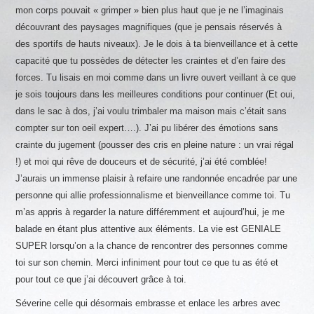
mon corps pouvait « grimper » bien plus haut que je ne l’imaginais
découvrant des paysages magnifiques (que je pensais réservés à
des sportifs de hauts niveaux). Je le dois à ta bienveillance et à cette
capacité que tu possèdes de détecter les craintes et d’en faire des
forces. Tu lisais en moi comme dans un livre ouvert veillant à ce que
je sois toujours dans les meilleures conditions pour continuer (Et oui,
dans le sac à dos, j’ai voulu trimbaler ma maison mais c’était sans
compter sur ton oeil expert….). J’ai pu libérer des émotions sans
crainte du jugement (pousser des cris en pleine nature : un vrai régal
!) et moi qui rêve de douceurs et de sécurité, j’ai été comblée!
J’aurais un immense plaisir à refaire une randonnée encadrée par une
personne qui allie professionnalisme et bienveillance comme toi. Tu
m’as appris à regarder la nature différemment et aujourd’hui, je me
balade en étant plus attentive aux éléments. La vie est GENIALE
SUPER lorsqu’on a la chance de rencontrer des personnes comme
toi sur son chemin. Merci infiniment pour tout ce que tu as été et
pour tout ce que j’ai découvert grâce à toi.
Séverine celle qui désormais embrasse et enlace les arbres avec