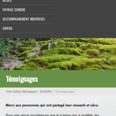
ROSES
VOYAGE SONORE
ACCOMPAGNEMENT INDIVIDUEL
DIVERS
Témoignages
Trek Salam Montagne
>
DIVERS
>
Témoignages
Merci aux personnes qui ont partagé leur ressenti et vécu.
Pour une raison mystérieuse que je n’arrive pas à modifier, les