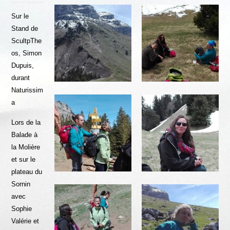
Sur le
Stand de
ScultpThe
os, Simon
Dupuis,
durant
Naturissim
a
Lors de la
Balade à
la Molière
et sur le
plateau du
Sornin
avec
Sophie
Valérie et