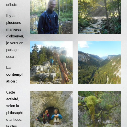
débuts…
Il y a
plusieurs
manières
d’observer,
je vous en
partage
deux :
La
contempl
ation :
Cette
activité,
selon la
philosophi
e antique,
la plus