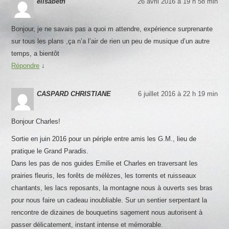
elisabeth
26 avril 2016 à 19 h 58 min
Bonjour, je ne savais pas a quoi m attendre, expérience surprenante
sur tous les plans ,ça n’a l’air de rien un peu de musique d’un autre
temps, a bientôt
Répondre
↓
CASPARD CHRISTIANE
6 juillet 2016 à 22 h 19 min
Bonjour Charles!
Sortie en juin 2016 pour un périple entre amis les G.M., lieu de
pratique le Grand Paradis.
Dans les pas de nos guides Emilie et Charles en traversant les
prairies fleuris, les forêts de mélèzes, les torrents et ruisseaux
chantants, les lacs reposants, la montagne nous à ouverts ses bras
pour nous faire un cadeau inoubliable. Sur un sentier serpentant la
rencontre de dizaines de bouquetins sagement nous autorisent à
passer délicatement, instant intense et mémorable.