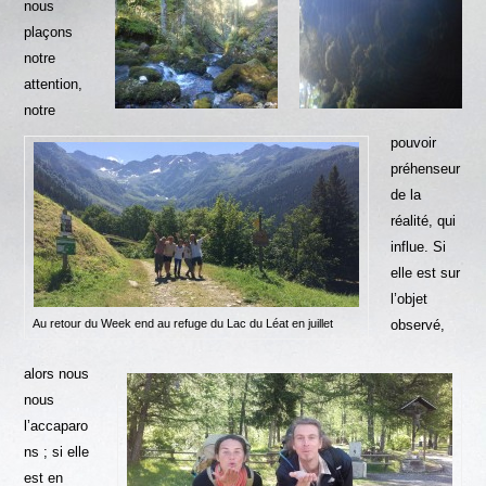
nous
plaçons
notre
attention,
notre
pouvoir
préhenseur
de la
réalité, qui
influe. Si
elle est sur
l’objet
Au retour du Week end au refuge du Lac du Léat en juillet
observé,
alors nous
nous
l’accaparo
ns ; si elle
est en