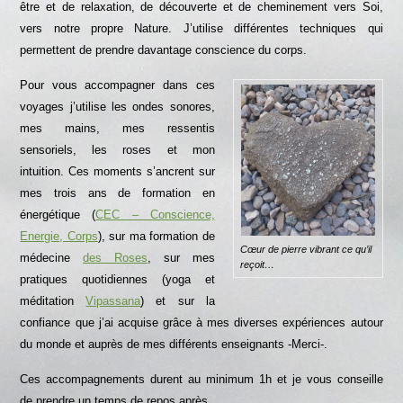
être et de relaxation, de découverte et de cheminement vers Soi,
vers notre propre Nature. J’utilise différentes techniques qui
permettent de prendre davantage conscience du corps.
Pour vous accompagner dans ces
voyages j’utilise les ondes sonores,
mes mains, mes ressentis
sensoriels, les roses et mon
intuition. Ces moments s’ancrent sur
mes trois ans de formation en
énergétique (
CEC – Conscience,
Energie, Corps
), sur ma formation de
Cœur de pierre vibrant ce qu’il
médecine
des Roses
, sur mes
reçoit…
pratiques quotidiennes (yoga et
méditation
Vipassana
) et sur la
confiance que j’ai acquise grâce à mes diverses expériences autour
du monde et auprès de mes différents enseignants -Merci-.
Ces accompagnements durent au minimum 1h et je vous conseille
de prendre un temps de repos après.