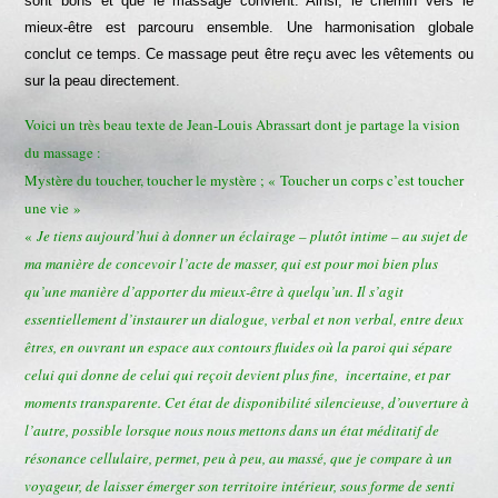
sont bons et que le massage convient. Ainsi, le chemin vers le
mieux-être est parcouru ensemble. Une harmonisation globale
conclut ce temps. Ce massage peut être reçu avec les vêtements ou
sur la peau directement.
Voici un très beau texte de Jean-Louis Abrassart dont je partage la vision
du massage :
Mystère du toucher, toucher le mystère ; « Toucher un corps c’est toucher
une vie »
«
Je tiens aujourd’hui à donner un éclairage – plutôt intime – au sujet de
ma manière de concevoir l’acte de masser, qui est pour moi bien plus
qu’une manière d’apporter du mieux-être à quelqu’un. Il s’agit
essentiellement d’instaurer un dialogue, verbal et non verbal, entre deux
êtres, en ouvrant un espace aux contours fluides où la paroi qui sépare
celui qui donne de celui qui reçoit devient plus fine, incertaine, et par
moments transparente. Cet état de disponibilité silencieuse, d’ouverture à
l’autre, possible lorsque nous nous mettons dans un état méditatif de
résonance cellulaire, permet, peu à peu, au massé, que je compare à un
voyageur, de laisser émerger son territoire intérieur, sous forme de senti