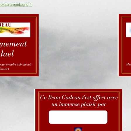
reksalamontagne.fr